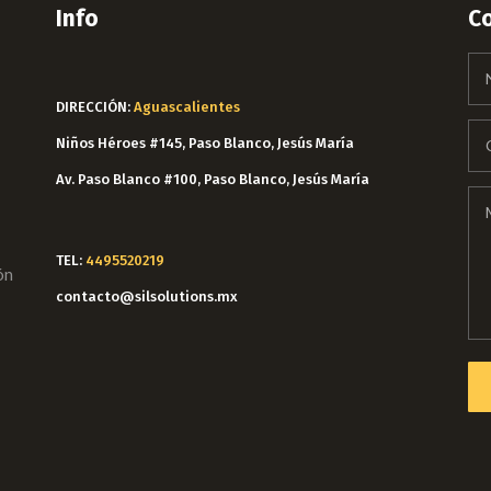
Info
C
DIRECCIÓN:
Aguascalientes
Niños Héroes #145, Paso Blanco, Jesús María
Av. Paso Blanco #100, Paso Blanco, Jesús María
TEL:
4495520219
ón
contacto@silsolutions.mx