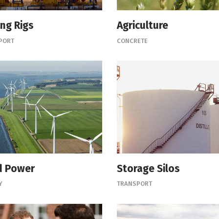
ing Rigs
Agriculture
PORT
CONCRETE
d Power
Storage Silos
Y
TRANSPORT