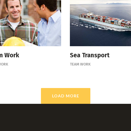
m Work
Sea Transport
WORK
TEAM WORK
LOAD MORE