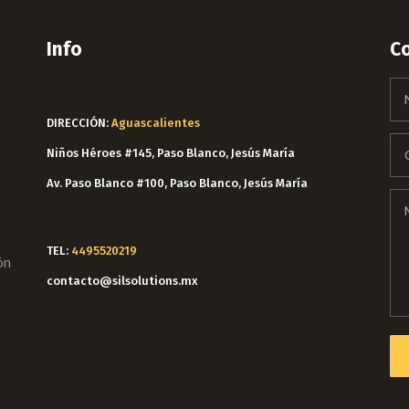
Info
C
DIRECCIÓN:
Aguascalientes
Niños Héroes #145, Paso Blanco, Jesús María
Av. Paso Blanco #100, Paso Blanco, Jesús María
TEL:
4495520219
ón
contacto@silsolutions.mx