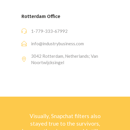
Rotterdam Office
1-779-333-67992
info@industrybusiness.com
3042 Rotterdam, Netherlands; Van
Noortwijcksingel
Visually, Snapchat filters also
stayed true to the survivors,